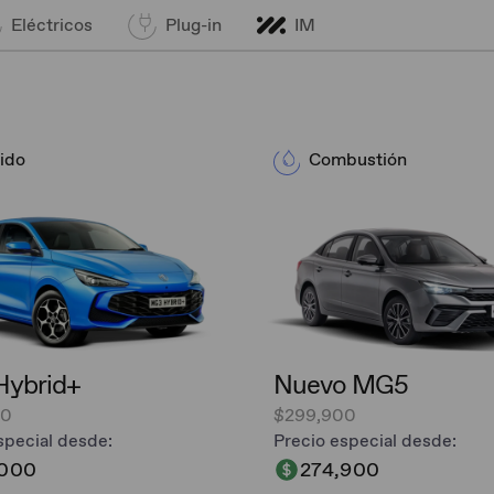
Eléctricos
Plug-in
IM
ido
Combustión
ybrid+​
Nuevo MG5
00
$299,900
special desde:
Precio especial desde:
,000
274,900