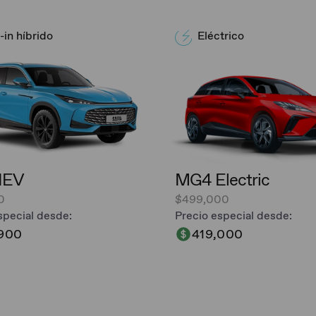
-in híbrido
Eléctrico
HEV
MG4 Electric
0
$499,000
special desde:
Precio especial desde:
,900
419,000