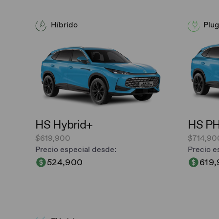
Híbrido
Plug
HS Hybrid+
HS P
$619,900
$714,90
Precio especial desde:
Precio e
524,900
619