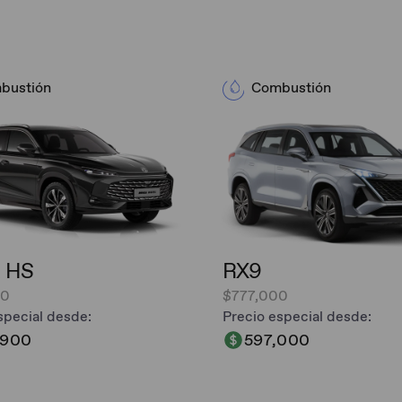
bustión
Combustión
 HS
RX9
00
$777,000
special desde:
Precio especial desde:
,900
597,000