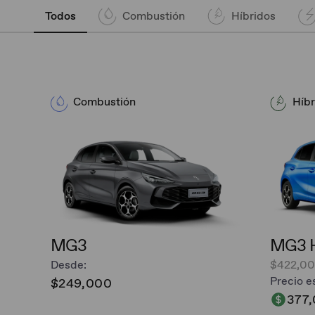
Todos
Combustión
Híbridos
Combustión
Híbr
MG3
MG3 H
Desde:
$422,0
Precio e
$249,000
377