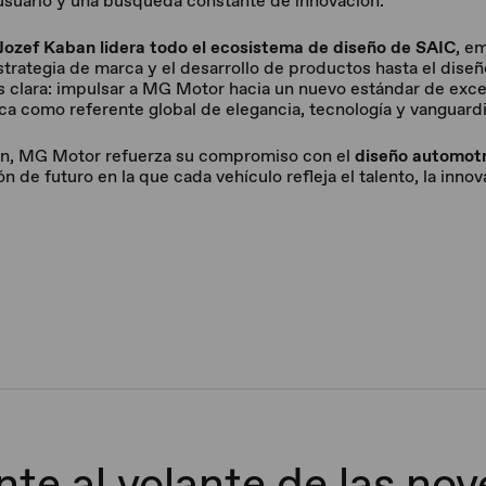
 usuario y una búsqueda constante de innovación.
Jozef Kaban lidera todo el ecosistema de diseño de SAIC
, e
trategia de marca y el desarrollo de productos hasta el diseñ
es clara: impulsar a MG Motor hacia un nuevo estándar de exce
ca como referente global de elegancia, tecnología y vanguardi
ón, MG Motor refuerza su compromiso con el
diseño automotr
n de futuro en la que cada vehículo refleja el talento, la innov
te al volante de las no