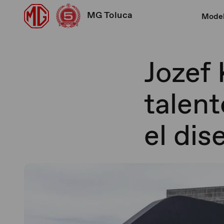
MG Toluca
Mode
Jozef
talent
el di