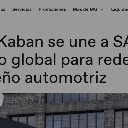
los
Servicios
Promociones
Más de MG
Liquida
 Kaban se une a S
o global para rede
seño automotriz