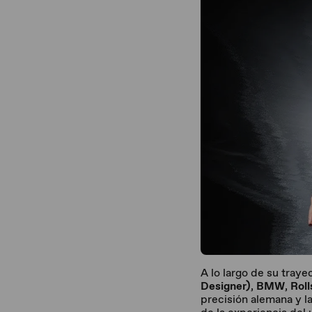
A lo largo de su tray
Designer)
,
BMW
,
Rol
precisión alemana y l